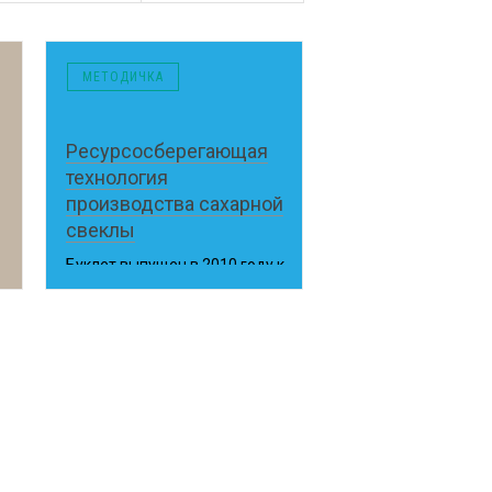
МЕТОДИЧКА
Ресурсосберегающая
технология
производства сахарной
свеклы
Буклет выпущен в 2010 году к
IX Международному
сахарному форуму,
проходившему на Курской
земле
Курск, 2010 год