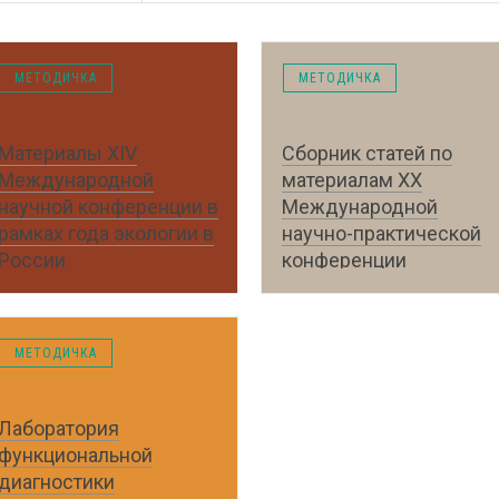
МЕТОДИЧКА
МЕТОДИЧКА
Материалы XIV
Сборник статей по
Международной
материалам ХХ
научной конференции в
Международной
рамках года экологии в
научно-практической
России
конференции
Влияние органоминеральных
Современные технологии
удобрений на содержание
сельскохозяйственного
микроэлементов в
производства
МЕТОДИЧКА
викоовсяной смеси
Брянск, 2017 год
Гродно, 2017 год
Лаборатория
функциональной
диагностики