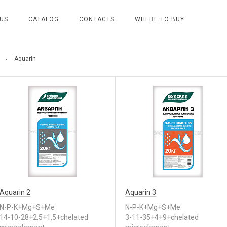
US
CATALOG
CONTACTS
WHERE TO BUY
Aquarin
Aquarin 2
Aquarin 3
N-P-K+Mg+S+Me
N-P-K+Mg+S+Me
14-10-28+2,5+1,5+chelated
3-11-35+4+9+chelated