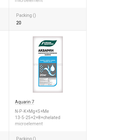
microelement
Packing ()
20
Aquarin 7
N-P-K+Mg+S+Me
13-5-25+2+8+chelated
microelement
Packing ()