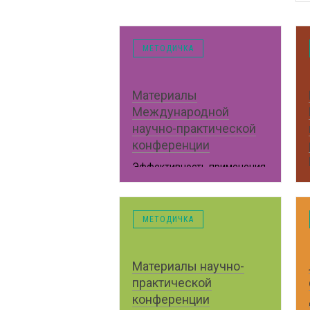
МЕТОДИЧКА
Материалы
Международной
научно-практической
конференции
Эффективность применения
биомодифицированных
удобрений в условиях севера
нечерноземья
МЕТОДИЧКА
Курск, 2017 год
Материалы научно-
практической
конференции