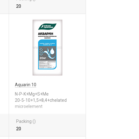
20
Aquarin 10
N-P-K+Mg+S+Me
20-5-10+1,5+8,4+chelated
microelement
Packing ()
20